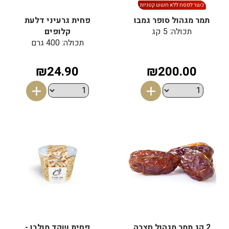
כשר לפסח ללא חשש קטניות
תמר מגהול סופר גמבו
פחית גרעיני דלעת
תכולה: 5 קג
קלופים
תכולה: 400 גרם
₪24.90
₪200.00
2 קג תמר מגהול חצבה
פחית שקד מולבן -