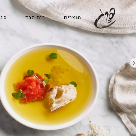
מוצרים
בית הבד
סני