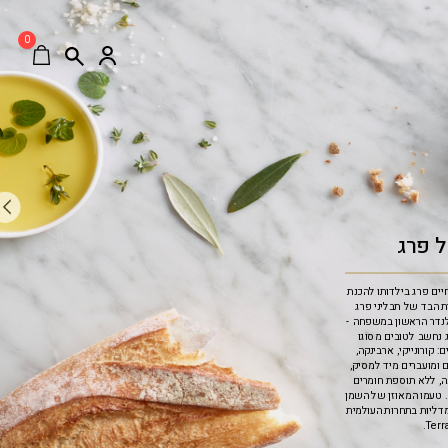
0
 פרג
ים פרג בילדותו להכנת
ית הבד של תבליני פרג
לנדר הראשון במשפחה -
ג נחשב לטובים מסוגו
: קורונייקי, ארבינקה,
ם ומועברים מיד למסיק,
ה, ללא תוספת חומרים
. טעמו המאוזן של השמן
במדליות בתחרות העולמית