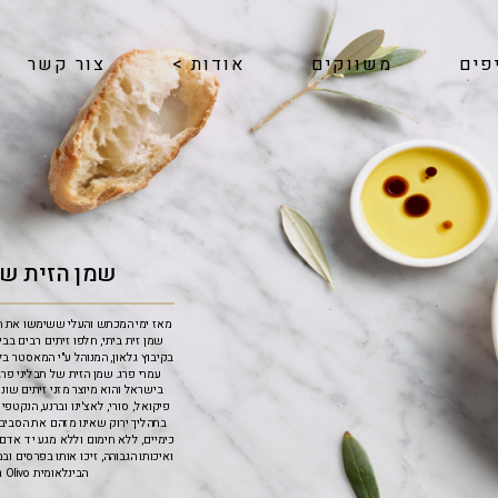
פים
משווקים
אודות
>
צור קשר
שמן הזית של
מאז ימי המכתש והעלי ששימשו את חי
שמן זית ביתי, חלפו זיתים רבים בב
בקיבוץ גלאון, המנוהל ע"י המאסטר ב
עמרי פרג. שמן הזית של תבליני פר
בישראל והוא מיוצר מזני זיתים שונים
פיקואל, סורי, לאצ'ינו וברנע, הנקטפי
בתהליך ירוק שאינו מזהם את הסביב
כימיים, ללא חימום וללא מגע יד אדם
ואיכותו הגבוהה, זיכו אותו בפרסים ו
הבינלאומית Terra Olivo.