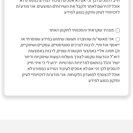
חייב להסכים לכך וכי אם לא אסכים לעיבוד המידע כמפורט לא
אוכל להירשם לאתר ולקבל את השירותים המוצעים. אני מודע/ת
לזכויותיי לעיון ותיקון בנוגע למידע.
מצהיר שקראתי והסכמתי לתקנון האתר
אני מאשר/ת שהחברה תעשה שימוש במידע שמסרתי או
ייאסף אודותיי, לרבות לצרכים סטטיסטיים, עסקיים ושיווקיים,
וכן תפנה אליי באמצעי תקשורת שונים, לרבות באמצעות
דוא"ל והודעות טקסט לצורך משלוח הצעות שיווקיות ודיוור
ישיר והכל בהתאם למדיניות הפרטיות. ידוע לי כי איני חייב
להסכים לכך וכי אם לא אסכים לעיבוד המידע כמפורט לא
אוכל להצטרף למועדון הלקוחות. אני מודע/ת לזכויותיי לעיון
ותיקון בנוגע למידע