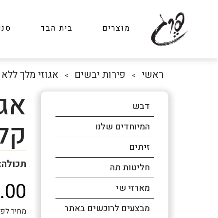
מוצרים
בית הבד
סני
ראשי
פירות יבשים
אגוזי מלך ללא
>
>
אגו
דבש
קל
המיוחדים שלנו
זיתים
תכולה: 1 ק
חליטות תה
.00
מארזי שי
מבצעים לרוכשים באתר
מחיר לפני מע"מ: ₪50.43