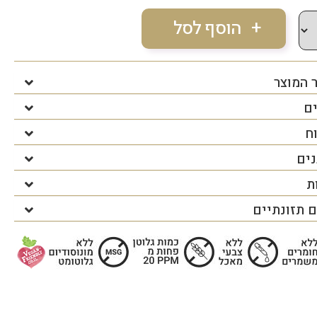
 המוצר
ים
ח
נים
ת
 תזונתיים