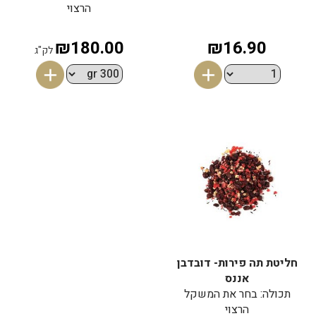
הרצוי
₪180.00
₪16.90
לק"ג
חליטת תה פירות- דובדבן
אננס
תכולה: בחר את המשקל
הרצוי