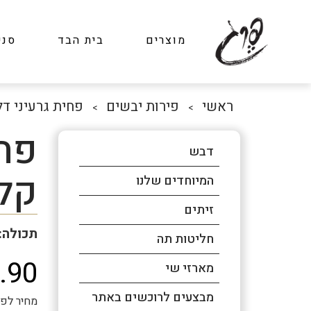
מוצרים
בית הבד
סני
ראשי
פירות יבשים
פחית גרעיני ד
>
>
פחי
דבש
קל
המיוחדים שלנו
זיתים
תכולה: 400 גר
חליטות תה
.90
מארזי שי
מבצעים לרוכשים באתר
מחיר לפני מע"מ: ₪21.28 