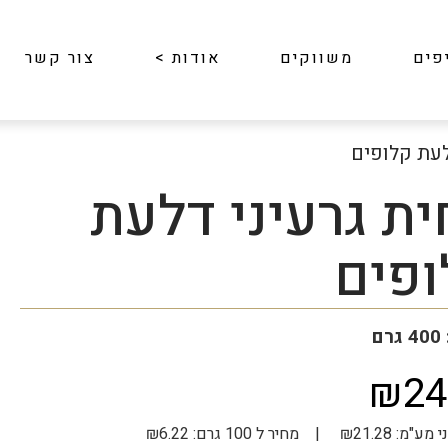
פים
משווקים
אודות
>
צור קשר
לעת קלופים
ת גרעיני דלעת
ופים
ם
₪24
| מחיר ל 100 גרם: ₪6.22