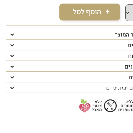
 המוצר
ים
ח
נים
ת
 תזונתיים