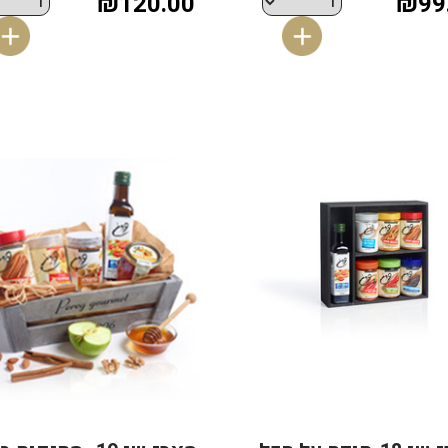
₪120.00
₪99