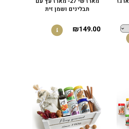
ת בארגז
מארז שי 27- מארז עץ עם
תבלינים ושמן זית
₪149.00