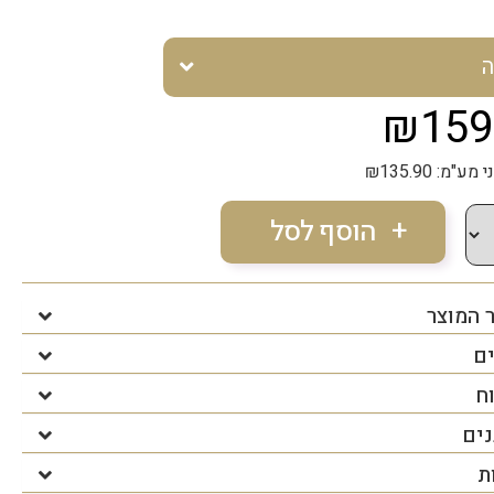
ה
₪159
"מ: ₪135.90
 המוצר
ים
ח
נים
ת