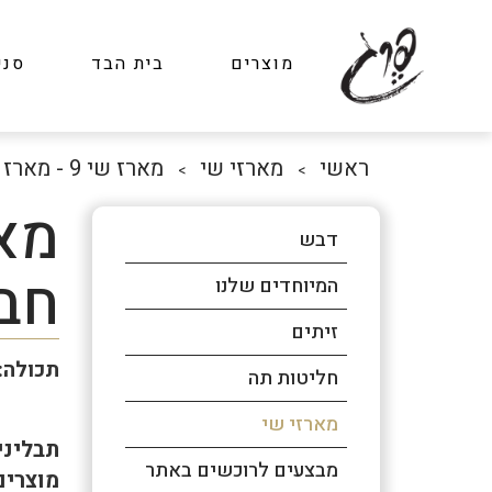
מוצרים
בית הבד
סני
ראשי
מארזי שי
מארז שי 9 - מארז חברים
>
>
דבש
חב
המיוחדים שלנו
זיתים
תכולה:
חליטות תה
מארזי שי
תבליני
מבצעים לרוכשים באתר
מוצרים