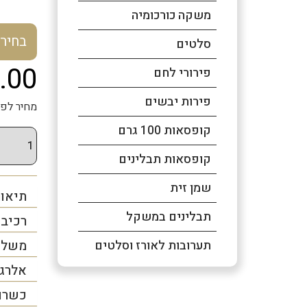
משקה כורכומיה
בחיר
סלטים
.00
פירורי לחם
פירות יבשים
מחיר לפני מע
קופסאות 100 גרם
קופסאות תבלינים
שמן זית
תיאור
תבלינים במשקל
רכיב
משלו
תערובות לאורז וסלטים
אלרג
כשרו