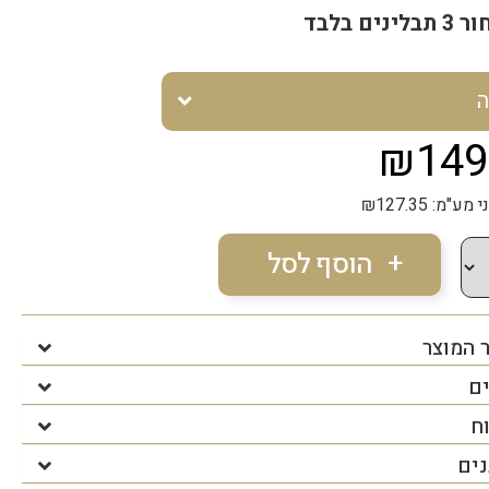
נים בלבד
ה
₪149
"מ: ₪127.35
 המוצר
ים
ח
נים