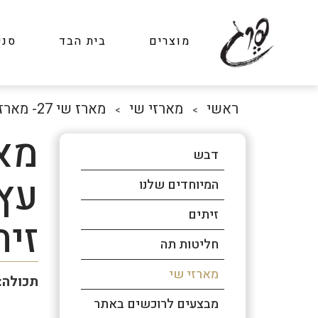
מוצרים
בית הבד
סני
ראשי
מארזי שי
מארז שי 27- מארז עץ עם תבלינים ושמן זית
>
>
דבש
עץ 
המיוחדים שלנו
זיתים
זית
חליטות תה
מארזי שי
תכולה:
מבצעים לרוכשים באתר