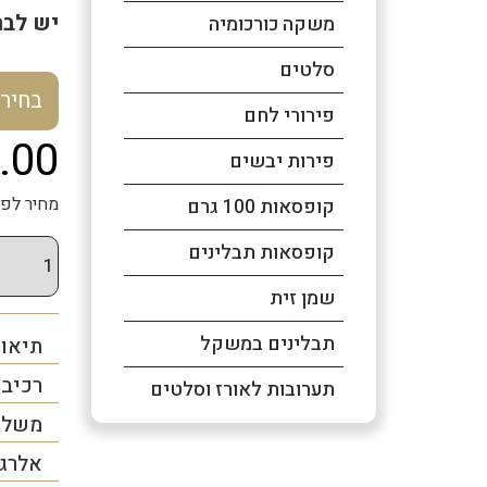
יש לבחור 3 תבלי
משקה כורכומיה
סלטים
בחיר
פירורי לחם
.00
פירות יבשים
מחיר לפני מע
קופסאות 100 גרם
קופסאות תבלינים
שמן זית
תבלינים במשקל
תיאור
רכיב
תערובות לאורז וסלטים
משלו
אלרג