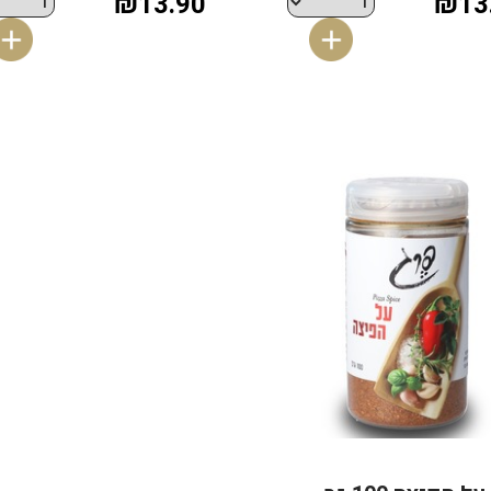
₪13.90
₪13