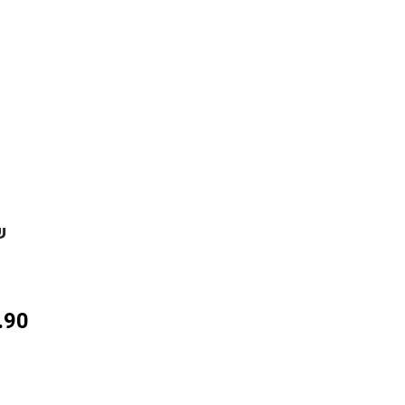
שו
.90