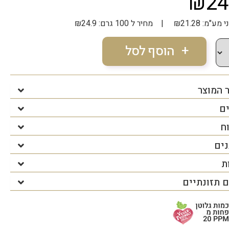
₪24
| מחיר ל 100 גרם: ₪24.9
 המוצר
ים
ח
נים
ת
 תזונתיים