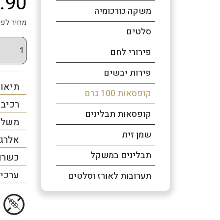
.90
משקה כורכומיה
מחיר לפני מע"מ: ₪21.28 
סלטים
פירורי לחם
פירות יבשים
תיאור
קופסאות 100 גרם
רכיב
קופסאות תבלינים
משלו
שמן זית
אלרג
תבלינים במשקל
כשרו
ערכים
תערובות לאורז וסלטים