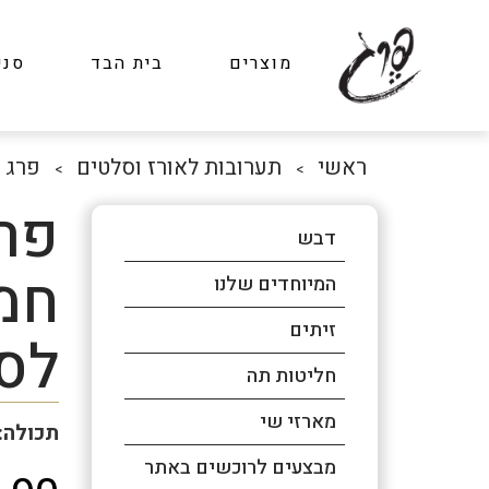
מוצרים
בית הבד
סני
ראשי
תערובות לאורז וסלטים
פרג 
>
>
פר
דבש
חמ
המיוחדים שלנו
זיתים
לס
חליטות תה
מארזי שי
תכולה: 200גר
מבצעים לרוכשים באתר