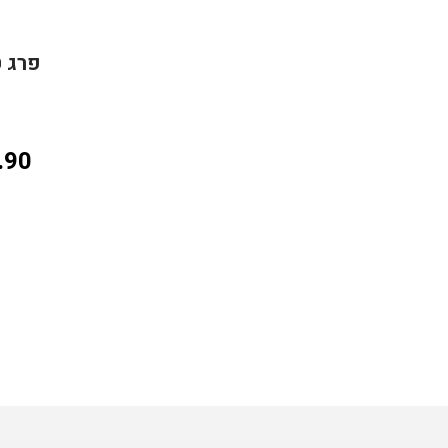
פרג ט
.90