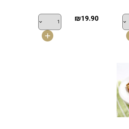
₪19.90