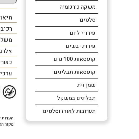
משקה כורכומיה
תיאור
סלטים
רכיב
פירורי לחם
משלו
פירות יבשים
אלרג
קופסאות 100 גרם
כשרו
קופסאות תבלינים
ערכים
שמן זית
תבלינים במשקל
תערובות לאורז וסלטים
הערות ל
מקור הסו