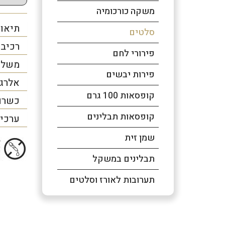
משקה כורכומיה
תיאור
סלטים
רכיב
פירורי לחם
משלו
פירות יבשים
אלרג
קופסאות 100 גרם
כשרו
קופסאות תבלינים
ערכים
שמן זית
תבלינים במשקל
תערובות לאורז וסלטים