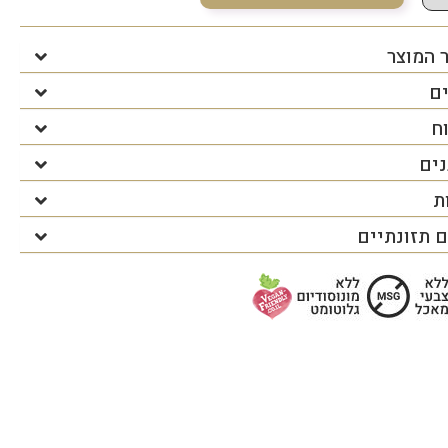
 המוצר
ים
ח
נים
ת
 תזונתיים