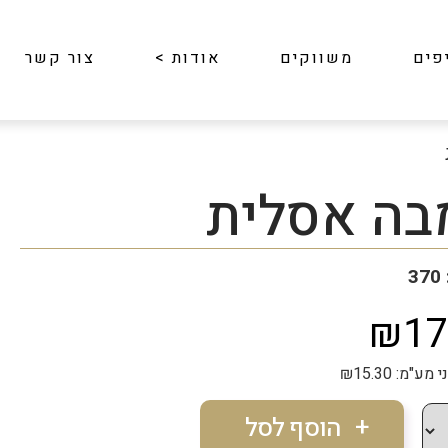
פים
משווקים
אודות
>
צור קשר
בה אסלית
3
₪17
ע"מ: ₪15.30