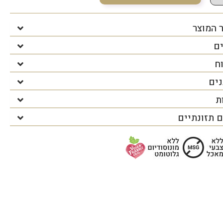
 המוצר
ים
ח
נים
ת
 תזונתיים