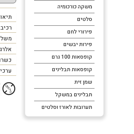
משקה כורכומיה
תיאור
סלטים
רכיב
פירורי לחם
משלו
פירות יבשים
אלרג
קופסאות 100 גרם
כשרו
קופסאות תבלינים
ערכים
שמן זית
תבלינים במשקל
תערובות לאורז וסלטים