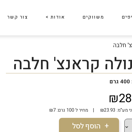
פים
משווקים
אודות
>
צור קשר
' חלבה
ולה קראנצ' חלבה
ם
₪28
₪ | מחיר ל 100 גרם: ₪7