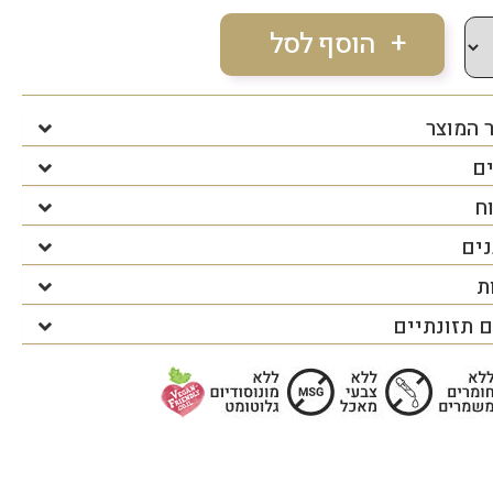
 המוצר
ים
ח
נים
ת
 תזונתיים