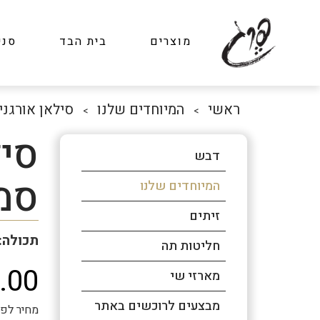
מוצרים
בית הבד
סני
ראשי
המיוחדים שלנו
סילאן אורגני
>
>
סיל
דבש
סמ
המיוחדים שלנו
זיתים
תכולה: 400 גר
חליטות תה
.00
מארזי שי
מבצעים לרוכשים באתר
מחיר לפני מע"מ: ₪24.79