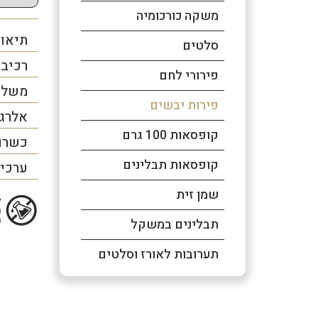
משקה כורכומיה
תיאור
סלטים
רכיב
פירורי לחם
משלו
פירות יבשים
אלרג
קופסאות 100 גרם
כשרו
קופסאות תבלינים
ערכים
שמן זית
תבלינים במשקל
תערובות לאורז וסלטים