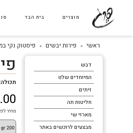
מוצרים
בית הבד
סני
ראשי
פירות יבשים
פיסטוק נקי ב
>
>
פי
דבש
המיוחדים שלנו
תכולה:
זיתים
80.00
חליטות תה
מחיר לפני מע"מ: 153.85
מארזי שי
מבצעים לרוכשים באתר