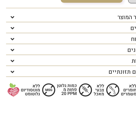
 המוצר
ים
ח
נים
ת
 תזונתיים