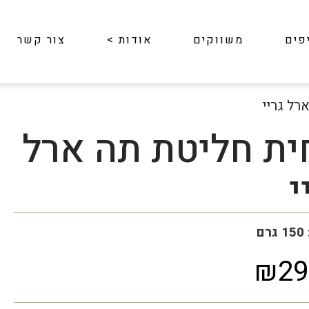
פים
משווקים
אודות
>
צור קשר
רל גריי
ית חליטת תה ארל
י
ם
₪29