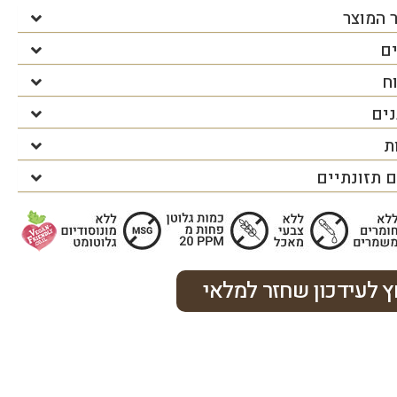
 המוצר
ים
ח
נים
ת
 תזונתיים
 לעידכון שחזר למלאי