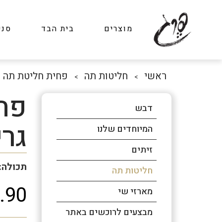
מוצרים
בית הבד
סני
ראשי
חליטות תה
פחית חליטת תה א
>
>
פח
דבש
גרי
המיוחדים שלנו
זיתים
תכולה: 150 גר
חליטות תה
.90
מארזי שי
מבצעים לרוכשים באתר