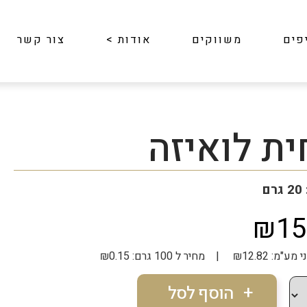
פים
משווקים
אודות
>
צור קשר
ת לואיזה
ם
₪15
| מחיר ל 100 גרם: ₪0.15