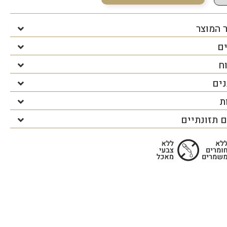
 המוצר
ים
ח
נים
ת
 תזונתיים