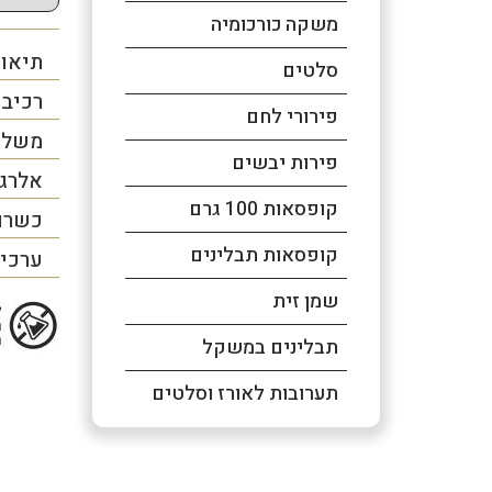
משקה כורכומיה
תיאור
סלטים
רכיב
פירורי לחם
משלו
פירות יבשים
אלרג
קופסאות 100 גרם
כשרו
קופסאות תבלינים
ערכים
שמן זית
תבלינים במשקל
תערובות לאורז וסלטים