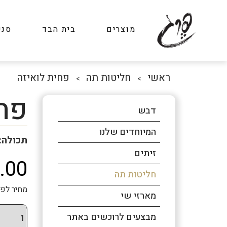
מוצרים
בית הבד
סני
ראשי
חליטות תה
פחית לואיזה
>
>
פחי
דבש
המיוחדים שלנו
תכולה: 20 גר
זיתים
.00
חליטות תה
מחיר לפני מע"מ: ₪12.82 
מארזי שי
מבצעים לרוכשים באתר