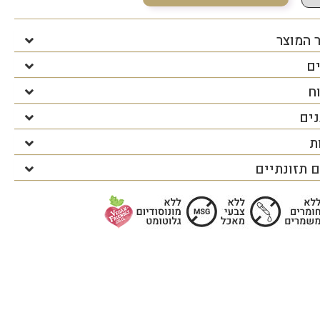
 המוצר
ים
ח
נים
ת
 תזונתיים