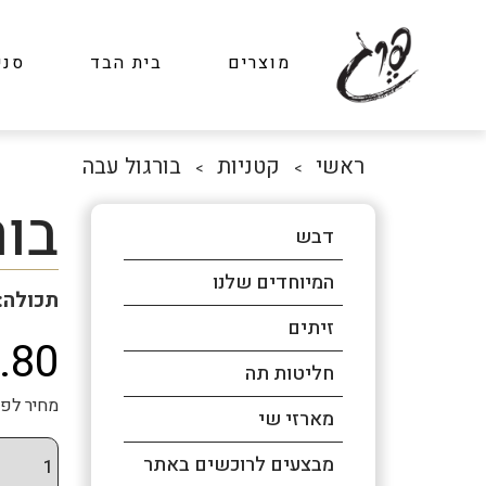
מוצרים
בית הבד
סני
ראשי
קטניות
בורגול עבה
>
>
בור
דבש
המיוחדים שלנו
תכולה: 1 
זיתים
.80
חליטות תה
מחיר לפני מע"מ: ₪8.38 
מארזי שי
מבצעים לרוכשים באתר