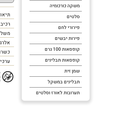
משקה כורכומיה
תיאור
סלטים
רכיב
פירורי לחם
משלו
פירות יבשים
אלרג
קופסאות 100 גרם
כשרו
קופסאות תבלינים
ערכים
שמן זית
תבלינים במשקל
תערובות לאורז וסלטים