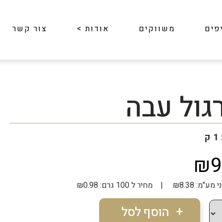
פים
משווקים
אודות
>
צור קשר
גול עבה
ק
₪9
| מחיר ל 100 גרם: ₪0.98