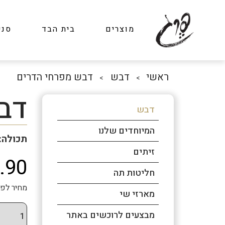
מוצרים
בית הבד
סני
ראשי
דבש
דבש מפרחי הדרים
>
>
דב
דבש
המיוחדים שלנו
תכולה: 250 גר
זיתים
.90
חליטות תה
מחיר לפני מע"מ: ₪17.01 
מארזי שי
מבצעים לרוכשים באתר