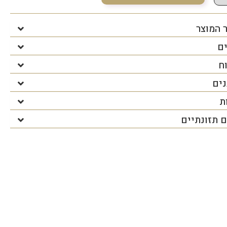
 המוצר
ים
ח
נים
ת
 תזונתיים