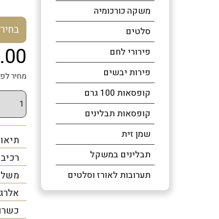
משקה כורכומיה
בחיר
סלטים
.00
פירורי לחם
פירות יבשים
מחיר לפני מע
קופסאות 100 גרם
קופסאות תבלינים
שמן זית
תיאור
תבלינים במשקל
רכיב
משלו
תערובות לאורז וסלטים
אלרג
כשרו