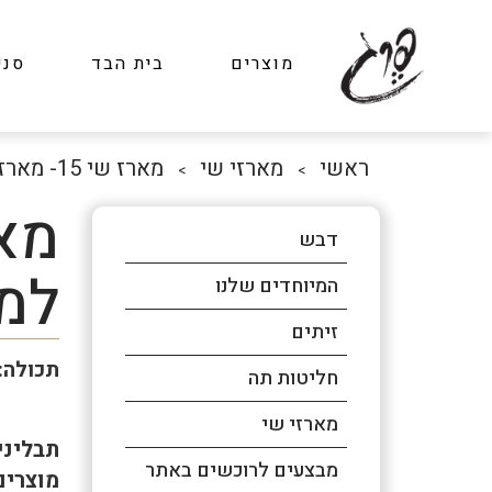
מוצרים
בית הבד
סני
ראשי
מארזי שי
מארז שי 15- מארז למפנקים
>
>
דבש
למ
המיוחדים שלנו
זיתים
תכולה:
חליטות תה
מארזי שי
תבליני
מבצעים לרוכשים באתר
מוצרים