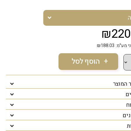
ה
₪220
"מ: ₪188.03
 המוצר
ים
ח
נים
ת